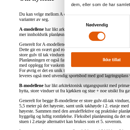
dem, eller som de har samlet
Du kan velge mellom A og B modeller av hyttene, hvor begg
Samtykkevalg
varianter av seg.
Nødvendig
A-modellene
har likt arkitektonisk utgangspunkt hvor tallet 
mer innholdsrik planløsning. Alle modellene leveres selvsag
Generelt for A-modellene er takhøyden i stuen (1.etg) på hel
Dette gir en svært god romfølelse, med nærkontakt til natu
store gulv til tak vinduene. Videre fra stuen er det utgang til
Ikke tillat
Planløsningen er også familievennlig med 4 eller 5 soverom
med opplegg for vaskemaskin, hyggelig lekeplass / TV-stue og
For øvrig er det en unik takhøyde i 2.etasje med opptil 2,8 m
leveres også med utvendig sportsbod med god lagringsplass 
B-modellene
har likt arkitektonisk utgangspunkt med primær
hytta, store vinduer ut fra kjøkken og stue + noe utsikt fra ga
Generelt for begge B-modellene er store gulv-til-tak vinduer,
5,5 meter på det høyeste, samt unik takhøyde i 2. etasje med 
høyeste. Sammen med den arealeffektive og praktiske planløs
hyggelig og luftig romfølelse. Fleksibel planløsning da det
stuen i 2.etasje alternativt kan brukes som et 5. soverom.