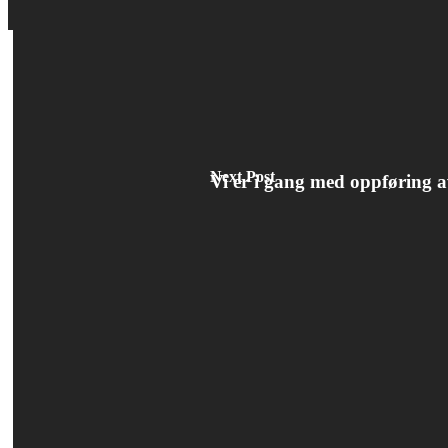
Next Post
Vi er i gang med oppføring a