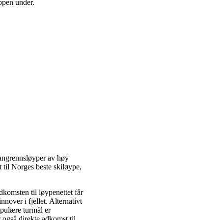
appen under.
langrennsløyper av høy
 til Norges beste skiløype,
komsten til løypenettet får
nover i fjellet. Alternativt
opulære turmål er
også direkte adkomst til