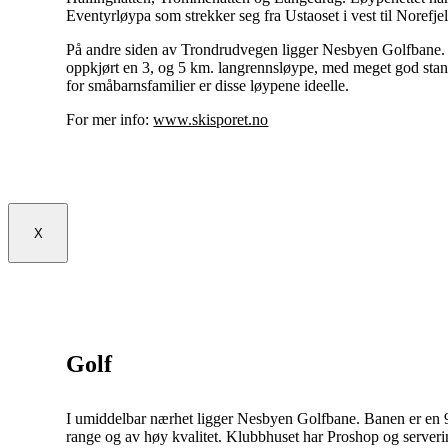
Eventyrløypa som strekker seg fra Ustaoset i vest til Norefjell
På andre siden av Trondrudvegen ligger Nesbyen Golfbane. V
oppkjørt en 3, og 5 km. langrennsløype, med meget god stan
for småbarnsfamilier er disse løypene ideelle.
For mer info:
www.skisporet.no
X
Golf
I umiddelbar nærhet ligger Nesbyen Golfbane. Banen er en 
range og av høy kvalitet. Klubbhuset har Proshop og server