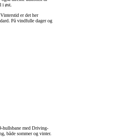
 i øst.
interstid er det her
dard. På vindfulle dager og
9-hullsbane med Driving-
ing, både sommer og vinter.