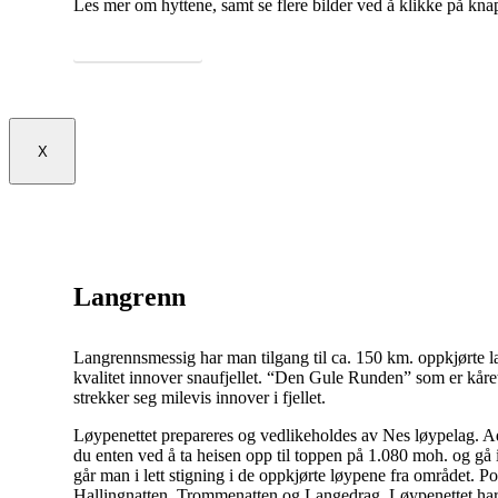
Les mer om hyttene, samt se flere bilder ved å klikke på kn
Mer om hyttene
X
Langrenn
Langrennsmessig har man tilgang til ca. 150 km. oppkjørte 
kvalitet innover snaufjellet. “Den Gule Runden” som er kåret
strekker seg milevis innover i fjellet.
Løypenettet prepareres og vedlikeholdes av Nes løypelag. Ad
du enten ved å ta heisen opp til toppen på 1.080 moh. og gå in
går man i lett stigning i de oppkjørte løypene fra området. P
Hallingnatten, Trommenatten og Langedrag. Løypenettet har 