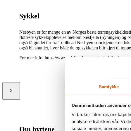
Sykkel
Nesbyen er for mange en av Norges beste terrengsykkeldest
flotteste sykkelopplevelse mellom Nesfjella (Syningen) og
også få guidet tur fra Trailhead Nesbyen som kjenner de loka
også bli shuttlet, hvor både du og sykkelen blir kjørt til topp
For mer info:
https://www.visitnesbyen.no/no/sykling/
Samtykke
X
Denne nettsiden anvender c
Vi bruker informasjonskapsler
analysere trafikken vår. Vi 
Om hyttene
sosiale medier, annonsering 