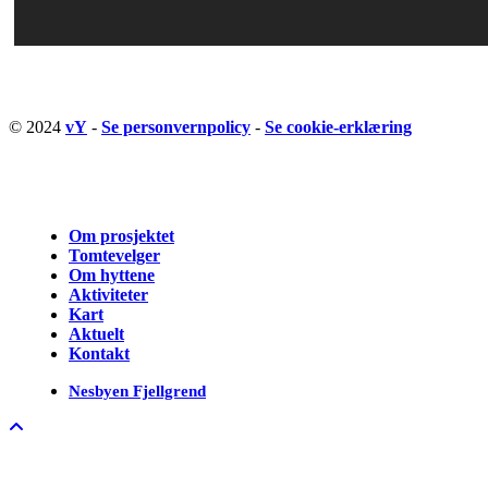
© 2024
vY
-
Se personvernpolicy
-
Se cookie-erklæring
Close
Om prosjektet
Menu
Tomtevelger
Om hyttene
Aktiviteter
Kart
Aktuelt
Kontakt
Nesbyen Fjellgrend