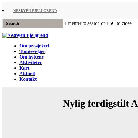
Skip
to
NESBYEN FJELLGREND
main
content
Hit enter to search or ESC to close
Close
Search
Menu
Om prosjektet
Tomtevelger
Om hyttene
Aktiviteter
Kart
Aktuelt
Kontakt
Nylig ferdigstilt