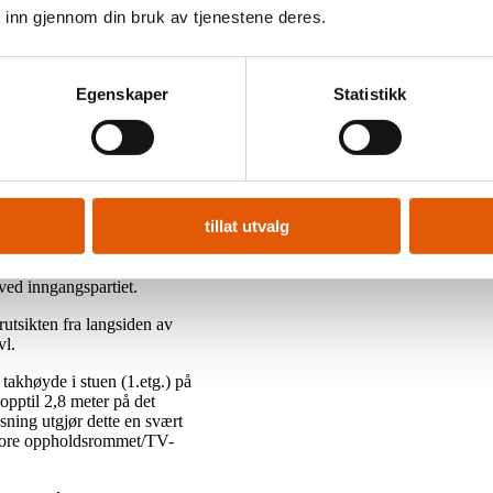
 inn gjennom din bruk av tjenestene deres.
e modellene har flere
Egenskaper
Statistikk
representerer en større og
t med like høy standard.
e 5,5 meter på det høyeste.
romgivelsene gjennom de
 overbygget terrasse.
tillat utvalg
, lekkert komplett baderom
 lagringsplass i 2.etasje.
eter på det høyeste. Hyttene
ved inngangspartiet.
utsikten fra langsiden av
vl.
 takhøyde i stuen (1.etg.) på
opptil 2,8 meter på det
ning utgjør dette en svært
 store oppholdsrommet/TV-