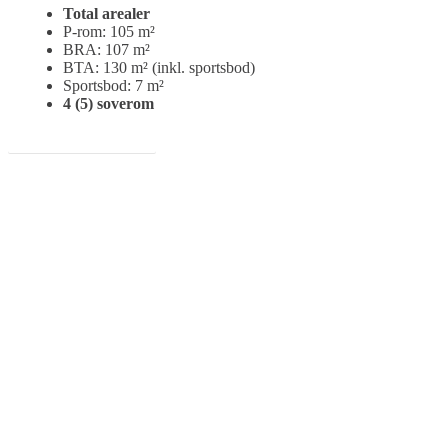
Total arealer
P-rom: 105 m²
BRA: 107 m²
BTA: 130 m² (inkl. sportsbod)
Sportsbod: 7 m²
4 (5) soverom
Finn tomt til hytten her