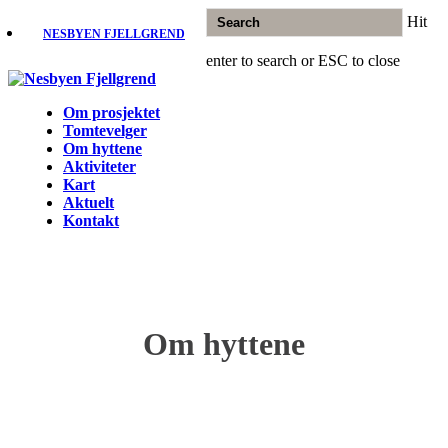
Skip
Hit
to
NESBYEN FJELLGREND
main
enter to search or ESC to close
content
Close
Search
Menu
Om prosjektet
Tomtevelger
Om hyttene
Aktiviteter
Kart
Aktuelt
Kontakt
Om hyttene