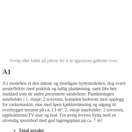
Sveip eller klikk på pilene for å se igjennom galleriet over.
A1
A1 modellen er den minste og rimeligste hyttemodellen, dog svært
arealeffektiv med praktisk og luftig planløsning, samt like høy
standard som de andre presenterte modellene. Planløsningen
inneholder i 1. etasje: 2 soverom, komplett baderom med opplegg
for vaskemaskin, stue med åpen kjøkkenløsning og utgang til
overbygget terrasse på ca. 13 m². 2. etasje inneholder: 2 soverom,
oppholdsrom/TV-stue og bod. For øvrig leveres hytta med en
utvendig sportsbod med god lagringsplass på ca. 7 m².
Total arealer