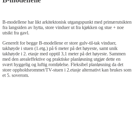
B-modellene
B-modellene har likt arkitektonisk utgangspunkt med primærutsikten
fra langsiden av hytta, store vinduer ut fra kjøkken og stue + noe
utsikt fra gavl.
Generelt for begge B-modellene er store gulv-til-tak vinduer,
takhøyde i stuen (1.etg.) på 6 meter på det høyeste, samt unik
takhøyde i 2. etasje med opptil 3,1 meter på det høyeste. Sammen
med den arealeffektive og praktiske planløsning utgjør dette en
svært hyggelig og luftig romfølelse. Fleksibel planløsning da det
store oppholdsrommet/TV-stuen i 2.etasje alternativt kan brukes som
et 5. soverom.