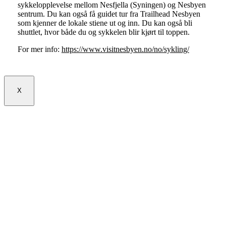
sykkelopplevelse mellom Nesfjella (Syningen) og Nesbyen
sentrum. Du kan også få guidet tur fra Trailhead Nesbyen
som kjenner de lokale stiene ut og inn. Du kan også bli
shuttlet, hvor både du og sykkelen blir kjørt til toppen.
For mer info:
https://www.visitnesbyen.no/no/sykling/
X