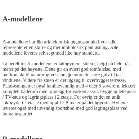
A-modellene
A-modellene har likt arkitektonisk utgangspunkt hvor tallet
representerer en større og mer innholdsrik planløsning. Alle
modellene leveres selvsagt med like høy standard.
Generelt for A-modellene er takhøyden i stuen (1.etg) på hele 5,5
meter på det høyeste. Dette gir en svært god romfølelse, med
nærkontakt til naturomgivelsene gjennom de store gulv til tak
vinduene. Videre fra stuen er det utgang til overbygget terrasse.
Planløsningen er også familievennlig med 4 eller 5 soverom, lekkert
komplett baderom med opplegg for vaskemaskin, hyggelig lekeplass
/ TV-stue og lagringsplass i 2.etasje. For øvrig er det en unik
takhøyde i 2.etasje med opptil 2,8 meter på det høyeste. Hyttene
leveres også med utvendig sportsbod med god lagringsplass ved
inngangspartiet.