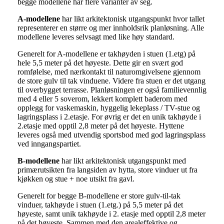
begge modellene har flere varianter av seg.
A-modellene
har likt arkitektonisk utgangspunkt hvor tallet
representerer en større og mer innholdsrik planløsning. Alle
modellene leveres selvsagt med like høy standard.
Generelt for A-modellene er takhøyden i stuen (1.etg) på
hele 5,5 meter på det høyeste. Dette gir en svært god
romfølelse, med nærkontakt til naturomgivelsene gjennom
de store gulv til tak vinduene. Videre fra stuen er det utgang
til overbygget terrasse. Planløsningen er også familievennlig
med 4 eller 5 soverom, lekkert komplett baderom med
opplegg for vaskemaskin, hyggelig lekeplass / TV-stue og
lagringsplass i 2.etasje. For øvrig er det en unik takhøyde i
2.etasje med opptil 2,8 meter på det høyeste. Hyttene
leveres også med utvendig sportsbod med god lagringsplass
ved inngangspartiet.
B-modellene
har likt arkitektonisk utgangspunkt med
primærutsikten fra langsiden av hytta, store vinduer ut fra
kjøkken og stue + noe utsikt fra gavl.
Generelt for begge B-modellene er store gulv-til-tak
vinduer, takhøyde i stuen (1.etg.) på 5,5 meter på det
høyeste, samt unik takhøyde i 2. etasje med opptil 2,8 meter
på det høyeste. Sammen med den arealeffektive og