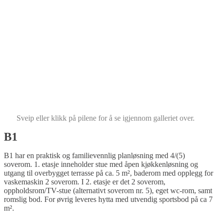
Sveip eller klikk på pilene for å se igjennom galleriet over.
B1
B1 har en praktisk og familievennlig planløsning med 4/(5)
soverom. 1. etasje inneholder stue med åpen kjøkkenløsning og
utgang til overbygget terrasse på ca. 5 m², baderom med opplegg for
vaskemaskin 2 soverom. I 2. etasje er det 2 soverom,
oppholdsrom/TV-stue (alternativt soverom nr. 5), eget wc-rom, samt
romslig bod. For øvrig leveres hytta med utvendig sportsbod på ca 7
m².