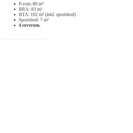
P-rom: 80 m²
BRA: 83 m²
BTA: 102 m² (inkl. sportsbod)
Sportsbod: 7 m²
4 soverom.
Finn tomt til hytten her