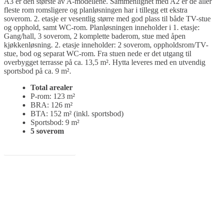
A3 er den største av A-modellene. Sammenlignet med A2 er de aller
fleste rom romsligere og planløsningen har i tillegg ett ekstra
soverom. 2. etasje er vesentlig større med god plass til både TV-stue
og opphold, samt WC-rom. Planløsningen inneholder i 1. etasje:
Gang/hall, 3 soverom, 2 komplette baderom, stue med åpen
kjøkkenløsning. 2. etasje inneholder: 2 soverom, oppholdsrom/TV-
stue, bod og separat WC-rom. Fra stuen nede er det utgang til
overbygget terrasse på ca. 13,5 m². Hytta leveres med en utvendig
sportsbod på ca. 9 m².
Total arealer
P-rom: 123 m²
BRA: 126 m²
BTA: 152 m² (inkl. sportsbod)
Sportsbod: 9 m²
5 soverom
Finn tomt til hytten her