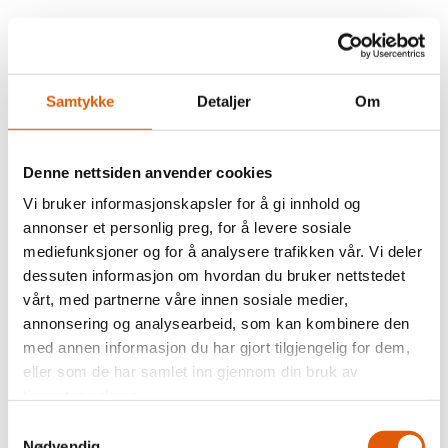
Sveip eller klikk på pilene for å se igjennom galleriet over.
Samtykke
Detaljer
Om
B2
B2-modellen er en romsligere hytte med en oppgradert planløsning
til sammenligning med B1. Her får man et ekstra baderom i 1. etasje,
Denne nettsiden anvender cookies
større kjøkken/stue, større 2.etasje og bod, samt større utvendig
Vi bruker informasjonskapsler for å gi innhold og
sportsbod. Planløsningen inneholder i 1. etasje: Gang, 2 soverom, 2
komplette baderom, vaskerom skjult under trapp, stue med åpen
annonser et personlig preg, for å levere sosiale
kjøkkenløsning med utgang til overbygget terrasse på ca. 6,5 m². 2.
mediefunksjoner og for å analysere trafikken vår. Vi deler
etasje inneholder: 2 soverom, oppholdsrom/TV-stue (alternativt
dessuten informasjon om hvordan du bruker nettstedet
soverom nr. 5), separat WC-rom og en romslig bod. For øvrig
leveres hytta med utvendig sportsbod på ca. 9 m².
vårt, med partnerne våre innen sosiale medier,
annonsering og analysearbeid, som kan kombinere den
Total arealer
med annen informasjon du har gjort tilgjengelig for dem,
P-rom: 123 m²
BRA: 125 m²
eller som de har samlet inn gjennom din bruk av
BTA: 152 m² (inkl. sportsbod)
tjenestene deres.
Sportsbod: 9 m²
4 (5) soverom
Samtykkevalg
Nødvendig