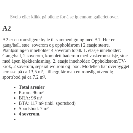
Sveip eller klikk på pilene for å se igjennom galleriet over.
A2
A2 er en romsligere hytte til sammenligning med A1. Her er
gang/hall, stue, soverom og oppholdsrom i 2.etasje større.
Planløsningen inneholder 4 soverom totalt. 1. etasje inneholder:
Gang/hall, 2 soverom, komplett baderom med vaskeromsnisje, stue
med åpen kjøkkenløsning. 2. etasje inneholder: Oppholdsrom/TV-
krok, 2 soverom, separat wc-rom og bod. Modellen har overbygget
terrasse på ca 13,5 m², i tillegg får man en romslig utvendig
sportsbod på ca 7,2 m².
Total arealer
P-rom: 96 m²
BRA: 96 m²
BTA: 117 m² (inkl. sportsbod)
Sportsbod: 7 m²
4 soverom.
Finn tomt til hytten her