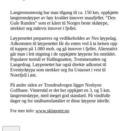
Langrennsmessig har man tilgang til ca. 150 km. oppkjørte
langrennsløyper av høy kvalitet innover snaufjellet. “Den
Gule Runden” som er kåret til Norges beste skiløype,
strekker seg milevis innover i fjellet.
Løypenettet prepareres og vedlikeholdes av Nes løypelag.
Adkomsten til løypenettet får du enten ved å ta heisen opp
til toppen på 1.080 moh. og gå innover i fjellet. Alternativt
går man i lett stigning i de oppkjørte løypene fra området.
Populære turmål er Hallingnatten, Trommenatten og
Langedrag. Løypenettet har også direkte adkomst til
Eventyrløypa som strekker seg fra Ustaoset i vest til
Norefjell i øst.
På andre siden av Trondrudvegen ligger Nesbyen
Golfbane. Vinterstid er det her oppkjørt en 3, og 5 km.
langrennsløype, med meget god standard. På vindfulle
dager og for småbarnsfamilier er disse løypene ideelle.
For mer info:
www.skisporet.no