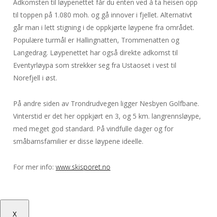
Adkomsten til løypenettet får du enten ved å ta heisen opp
til toppen på 1.080 moh. og gå innover i fjellet. Alternativt
går man i lett stigning i de oppkjørte løypene fra området.
Populære turmål er Hallingnatten, Trommenatten og
Langedrag. Løypenettet har også direkte adkomst til
Eventyrløypa som strekker seg fra Ustaoset i vest til
Norefjell i øst.
På andre siden av Trondrudvegen ligger Nesbyen Golfbane.
Vinterstid er det her oppkjørt en 3, og 5 km. langrennsløype,
med meget god standard. På vindfulle dager og for
småbarnsfamilier er disse løypene ideelle.
For mer info:
www.skisporet.no
X