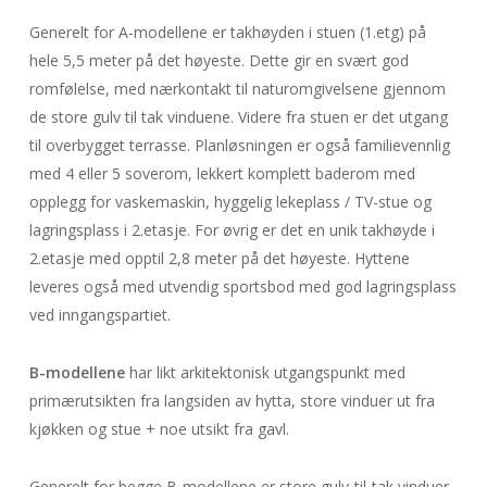
Generelt for A-modellene er takhøyden i stuen (1.etg) på
hele 5,5 meter på det høyeste. Dette gir en svært god
romfølelse, med nærkontakt til naturomgivelsene gjennom
de store gulv til tak vinduene. Videre fra stuen er det utgang
til overbygget terrasse. Planløsningen er også familievennlig
med 4 eller 5 soverom, lekkert komplett baderom med
opplegg for vaskemaskin, hyggelig lekeplass / TV-stue og
lagringsplass i 2.etasje. For øvrig er det en unik takhøyde i
2.etasje med opptil 2,8 meter på det høyeste. Hyttene
leveres også med utvendig sportsbod med god lagringsplass
ved inngangspartiet.
B-modellene
har likt arkitektonisk utgangspunkt med
primærutsikten fra langsiden av hytta, store vinduer ut fra
kjøkken og stue + noe utsikt fra gavl.
Generelt for begge B-modellene er store gulv-til-tak vinduer,