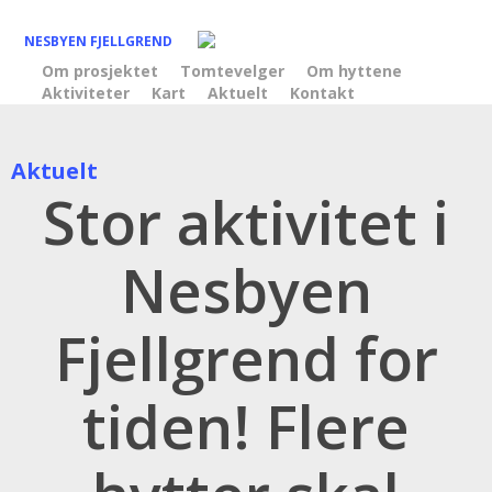
Skip
to
NESBYEN FJELLGREND
main
Om prosjektet
Tomtevelger
Om hyttene
Aktiviteter
Kart
Aktuelt
Kontakt
content
Aktuelt
Stor aktivitet i
Nesbyen
Fjellgrend for
tiden! Flere