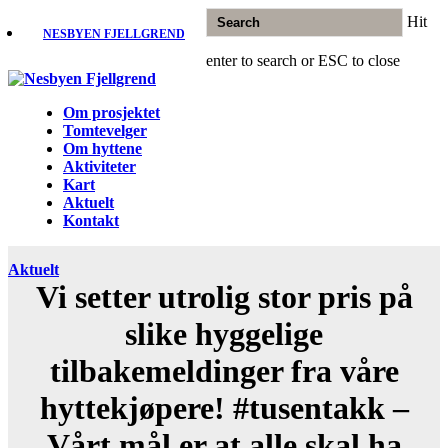
Skip
Hit
to
NESBYEN FJELLGREND
main
enter to search or ESC to close
content
Close
Search
Menu
Om prosjektet
Tomtevelger
Om hyttene
Aktiviteter
Kart
Aktuelt
Kontakt
Aktuelt
Vi setter utrolig stor pris på
slike hyggelige
tilbakemeldinger fra våre
hyttekjøpere! #tusentakk –
Vårt mål er at alle skal ha