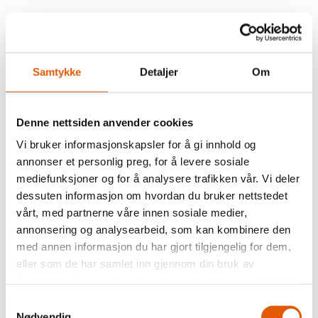
Samtykke
Detaljer
Om
Langrenn
Langrennsmessig har man tilgang til ca. 150 km. oppkjørte
Denne nettsiden anvender cookies
langrennsløyper av høy kvalitet innover snaufjellet. “Den
Vi bruker informasjonskapsler for å gi innhold og
Gule Runden” som er kåret til Norges beste skiløype,
strekker seg milevis innover i fjellet.
annonser et personlig preg, for å levere sosiale
mediefunksjoner og for å analysere trafikken vår. Vi deler
Løypenettet prepareres og vedlikeholdes av Nes løypelag.
dessuten informasjon om hvordan du bruker nettstedet
Adkomsten til løypenettet får du enten ved å ta heisen opp
til toppen på 1.080 moh. og gå innover i fjellet. Alternativt
vårt, med partnerne våre innen sosiale medier,
går man i lett stigning i de oppkjørte løypene fra området.
annonsering og analysearbeid, som kan kombinere den
Populære turmål er Hallingnatten, Trommenatten og
med annen informasjon du har gjort tilgjengelig for dem,
Langedrag. Løypenettet har også direkte adkomst til
Eventyrløypa som strekker seg fra Ustaoset i vest til
eller som de har samlet inn gjennom din bruk av
Norefjell i øst.
tjenestene deres.
På andre siden av Trondrudvegen ligger Nesbyen
Samtykkevalg
Golfbane. Vinterstid er det her oppkjørt en 3, og 5 km.
Nødvendig