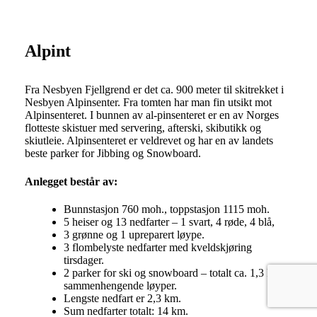
Alpint
Fra Nesbyen Fjellgrend er det ca. 900 meter til skitrekket i
Nesbyen Alpinsenter. Fra tomten har man fin utsikt mot
Alpinsenteret. I bunnen av al-pinsenteret er en av Norges
flotteste skistuer med servering, afterski, skibutikk og
skiutleie. Alpinsenteret er veldrevet og har en av landets
beste parker for Jibbing og Snowboard.
Anlegget består av:
Bunnstasjon 760 moh., toppstasjon 1115 moh.
5 heiser og 13 nedfarter – 1 svart, 4 røde, 4 blå,
3 grønne og 1 upreparert løype.
3 flombelyste nedfarter med kveldskjøring
tirsdager.
2 parker for ski og snowboard – totalt ca. 1,3 km
sammenhengende løyper.
Lengste nedfart er 2,3 km.
Sum nedfarter totalt: 14 km.