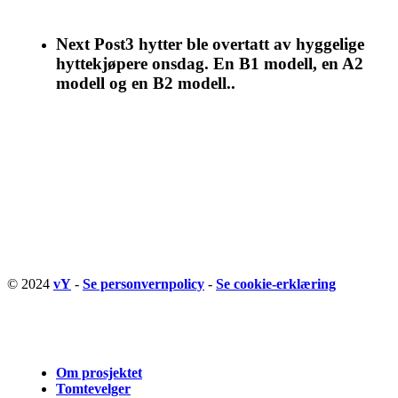
Next Post
3 hytter ble overtatt av hyggelige
hyttekjøpere onsdag. En B1 modell, en A2
modell og en B2 modell..
© 2024
vY
-
Se personvernpolicy
-
Se cookie-erklæring
Close
Om prosjektet
Menu
Tomtevelger