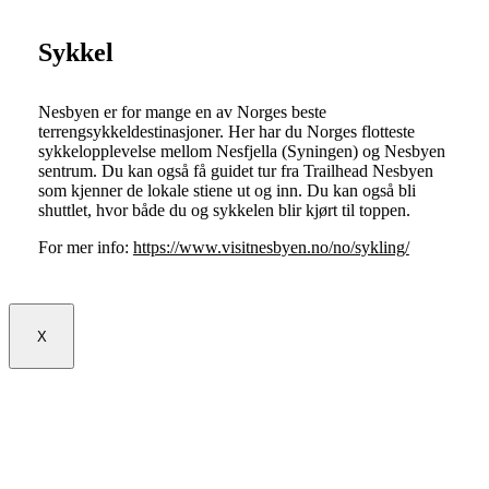
Sykkel
Nesbyen er for mange en av Norges beste
terrengsykkeldestinasjoner. Her har du Norges flotteste
sykkelopplevelse mellom Nesfjella (Syningen) og Nesbyen
sentrum. Du kan også få guidet tur fra Trailhead Nesbyen
som kjenner de lokale stiene ut og inn. Du kan også bli
shuttlet, hvor både du og sykkelen blir kjørt til toppen.
For mer info:
https://www.visitnesbyen.no/no/sykling/
X