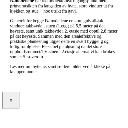
B-modellene
har likt arkitektonisk utgangspunkt med
primærutsikten fra langsiden av hytta, store vinduer ut fra
kjøkken og stue + noe utsikt fra gavl.
Generelt for begge B-modellene er store gulv-til-tak
vinduer, takhøyde i stuen (1.etg.) på 5,5 meter på det
høyeste, samt unik takhøyde i 2. etasje med opptil 2,8 meter
på det høyeste. Sammen med den arealeffektive og
praktiske planløsning utgjør dette en svært hyggelig og
luftig romfølelse. Fleksibel planløsning da det store
oppholdsrommet/TV-stuen i 2.etasje alternativt kan brukes
som et 5. soverom.
Les mer om hyttene, samt se flere bilder ved å klikke på
knappen under.
Mer om hyttene
X