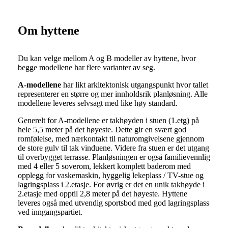
Om hyttene
Du kan velge mellom A og B modeller av hyttene, hvor
begge modellene har flere varianter av seg.
A-modellene
har likt arkitektonisk utgangspunkt hvor tallet
representerer en større og mer innholdsrik planløsning. Alle
modellene leveres selvsagt med like høy standard.
Generelt for A-modellene er takhøyden i stuen (1.etg) på
hele 5,5 meter på det høyeste. Dette gir en svært god
romfølelse, med nærkontakt til naturomgivelsene gjennom
de store gulv til tak vinduene. Videre fra stuen er det utgang
til overbygget terrasse. Planløsningen er også familievennlig
med 4 eller 5 soverom, lekkert komplett baderom med
opplegg for vaskemaskin, hyggelig lekeplass / TV-stue og
lagringsplass i 2.etasje. For øvrig er det en unik takhøyde i
2.etasje med opptil 2,8 meter på det høyeste. Hyttene
leveres også med utvendig sportsbod med god lagringsplass
ved inngangspartiet.