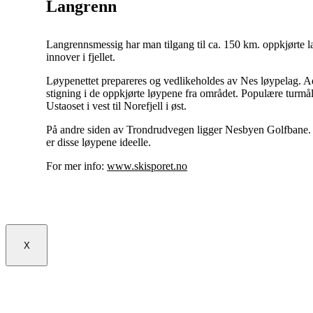
Langrenn
Langrennsmessig har man tilgang til ca. 150 km. oppkjørte la
innover i fjellet.
Løypenettet prepareres og vedlikeholdes av Nes løypelag. Adko
stigning i de oppkjørte løypene fra området. Populære turmå
Ustaoset i vest til Norefjell i øst.
På andre siden av Trondrudvegen ligger Nesbyen Golfbane. Vi
er disse løypene ideelle.
For mer info:
www.skisporet.no
X