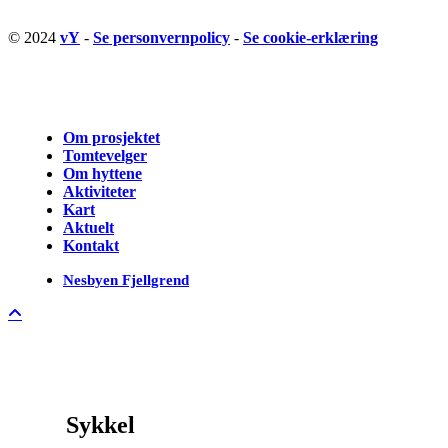
© 2024
vY
-
Se personvernpolicy
-
Se cookie-erklæring
Close
Om prosjektet
Menu
Tomtevelger
Om hyttene
Aktiviteter
Kart
Aktuelt
Kontakt
Nesbyen Fjellgrend
Sykkel