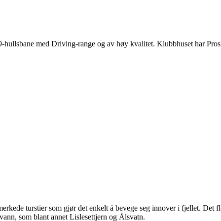
-hullsbane med Driving-range og av høy kvalitet. Klubbhuset har Pros
de turstier som gjør det enkelt å bevege seg innover i fjellet. Det flotte
evann, som blant annet Lislesettjern og Ålsvatn.