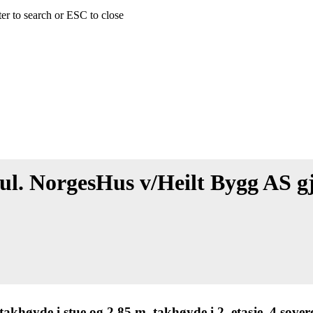
ter to search or ESC to close
 jul. NorgesHus v/Heilt Bygg AS gj
takhøyde i stue og 2,85 m. takhøyde i 2. etasje. 4 sove