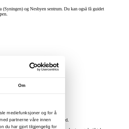
lla (Syningen) og Nesbyen sentrum. Du kan også få guidet
ppen.
Om
iale mediefunksjoner og for å
 med partnerne våre innen
leveres selvsagt med like høy standard.
u har gjort tilgjengelig for