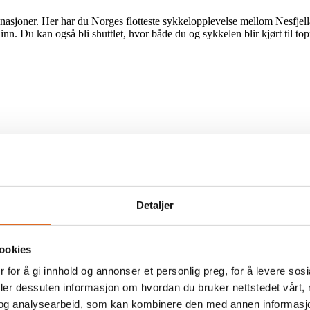
nasjoner. Her har du Norges flotteste sykkelopplevelse mellom Nesfje
inn. Du kan også bli shuttlet, hvor både du og sykkelen blir kjørt til to
Detaljer
ookies
 modellene har flere varianter av seg.
 for å gi innhold og annonser et personlig preg, for å levere sos
deler dessuten informasjon om hvordan du bruker nettstedet vårt,
 representerer en større og mer innholdsrik planløsning. Alle modellene 
og analysearbeid, som kan kombinere den med annen informasjon d