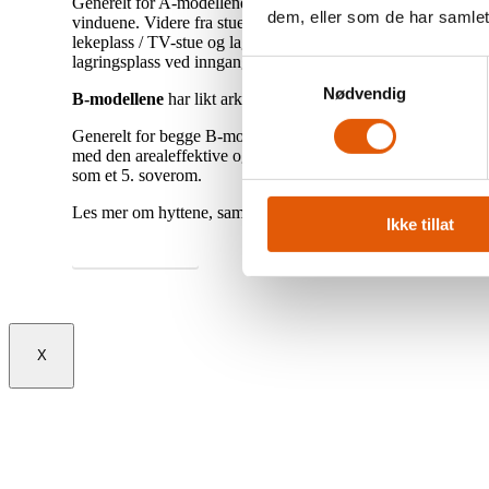
Generelt for A-modellene er takhøyden i stuen (1.etg) på hel
dem, eller som de har samlet
vinduene. Videre fra stuen er det utgang til overbygget ter
lekeplass / TV-stue og lagringsplass i 2.etasje. For øvrig e
lagringsplass ved inngangspartiet.
Samtykkevalg
Nødvendig
B-modellene
har likt arkitektonisk utgangspunkt med primæru
Generelt for begge B-modellene er store gulv-til-tak vinduer
med den arealeffektive og praktiske planløsning utgjør dette 
som et 5. soverom.
Les mer om hyttene, samt se flere bilder ved å klikke på kn
Ikke tillat
Mer om hyttene
X