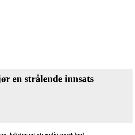
ør en strålende innsats
rom, loftstue og utvendig sportsbod.