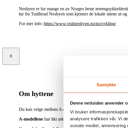
Nesbyen er for mange en av Norges beste terrengsykkeldesti
tur fra Trailhead Nesbyen som kjenner de lokale stiene ut og 
For mer info:
https://www.visitnesbyen.no/no/sykling/
X
Samtykke
Om hyttene
Denne nettsiden anvender c
Du kan velge mellom A og B modeller av hyttene, hvor begge
Vi bruker informasjonskapsler
analysere trafikken vår. Vi 
A-modellene
har likt arkitektonisk utgangspunkt hvor tallet
sosiale medier, annonsering 