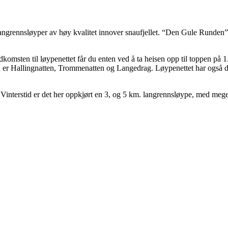
ngrennsløyper av høy kvalitet innover snaufjellet. “Den Gule Runden” s
msten til løypenettet får du enten ved å ta heisen opp til toppen på 1.0
l er Hallingnatten, Trommenatten og Langedrag. Løypenettet har også d
nterstid er det her oppkjørt en 3, og 5 km. langrennsløype, med meget