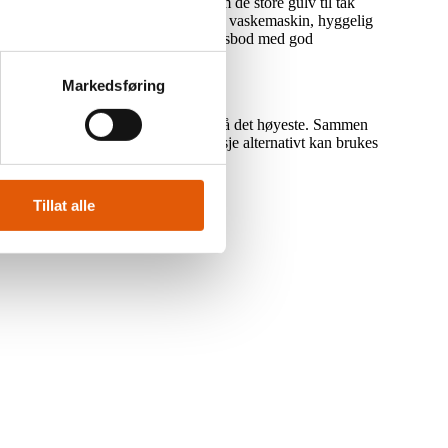
ontakt til naturomgivelsene gjennom de store gulv til tak
kert komplett baderom med opplegg for vaskemaskin, hyggelig
yttene leveres også med utvendig sportsbod med god
Markedsføring
e utsikt fra gavl.
yde i 2. etasje med opptil 2,8 meter på det høyeste. Sammen
ore oppholdsrommet/TV-stuen i 2.etasje alternativt kan brukes
Tillat alle