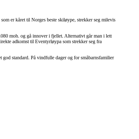
om er kåret til Norges beste skiløype, strekker seg milevis
80 moh. og gå innover i fjellet. Alternativt går man i lett
irekte adkomst til Eventyrløypa som strekker seg fra
 god standard. På vindfulle dager og for småbarnsfamilier